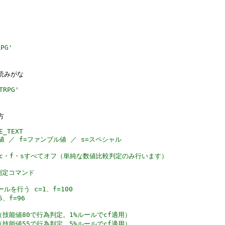
PG
'
読みがな
RPG
'
方
E_TEXT