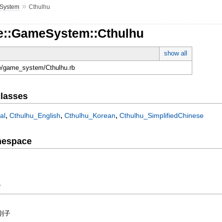
»
System
Cthulhu
e::GameSystem::Cthulhu
show all
ce/game_system/Cthulhu.rb
lasses
,
,
,
al
Cthulhu_English
Cthulhu_Korean
Cthulhu_SimplifiedChinese
mespace
y
別子