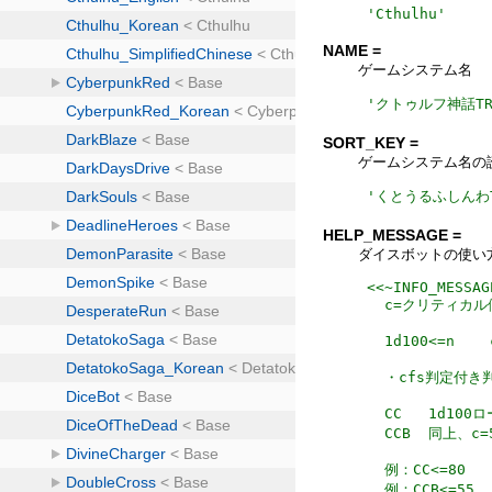
'
Cthulhu
'
NAME =
ゲームシステム名
'
クトゥルフ神話TR
SORT_KEY =
ゲームシステム名の
'
くとうるふしんわT
HELP_MESSAGE =
ダイスボットの使い
<<~INFO_MESSAG