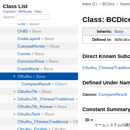
»
»
Index (C)
BCDice
Game
Class: BCDic
Inherits:
Base
Defined in:
lib/bcdi
Direct Known Subc
Cthulhu_ChineseTradition
Defined Under Na
CompareResult
Classes:
Constant Summar
ID =
ゲームシステムの識