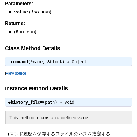
Parameters:
value
(
Boolean
)
Returns:
(
Boolean
)
Class Method Details
.
command
(*name, &block) ⇒
Object
[
View source
]
Instance Method Details
#
history_file=
(path) ⇒
void
This method returns an undefined value.
コマンド履歴を保存するファイルのパスを指定する