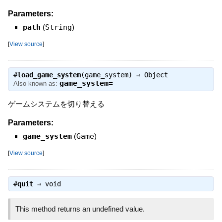
Parameters:
path
(
String
)
[
View source
]
#
load_game_system
(game_system) ⇒
Object
game_system=
Also known as:
ゲームシステムを切り替える
Parameters:
game_system
(
Game
)
[
View source
]
#
quit
⇒
void
This method returns an undefined value.