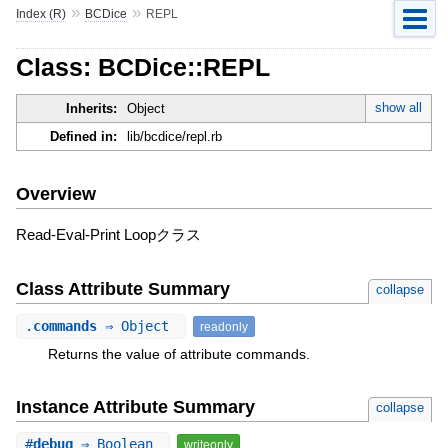
»
»
Index (R)
BCDice
REPL
Class: BCDice::REPL
show all
Inherits:
Object
Defined in:
lib/bcdice/repl.rb
Overview
Read-Eval-Print Loopクラス
Class Attribute Summary
collapse
.
commands
⇒ Object
readonly
Returns the value of attribute commands.
Instance Attribute Summary
collapse
#
debug
⇒ Boolean
writeonly