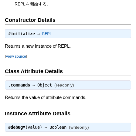
REPLを開始する.
Constructor Details
#
initialize
⇒
REPL
Returns a new instance of REPL.
[
View source
]
Class Attribute Details
.
commands
⇒
Object
(readonly)
Returns the value of attribute commands.
Instance Attribute Details
#
debug=
(value) ⇒
Boolean
(writeonly)