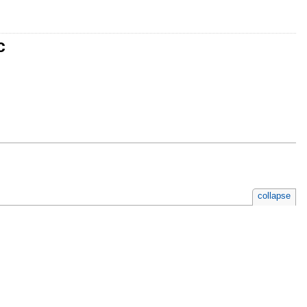
c
collapse