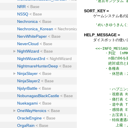
'
迷宮キングダム 
SORT_KEY =
ゲームシステム名の
'
めいきゆうきんく
HELP_MESSAGE =
ダイスボットの使い
<<~INFO_MESSAG