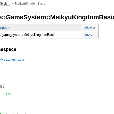
»
System
MeikyuKingdomBasic
ce::GameSystem::MeikyuKingdomBasi
show all
ingdom
more...
ce/game_system/MeikyuKingdomBasic.rb
mespace
mFeaturesTable
y
別子
Basic
'