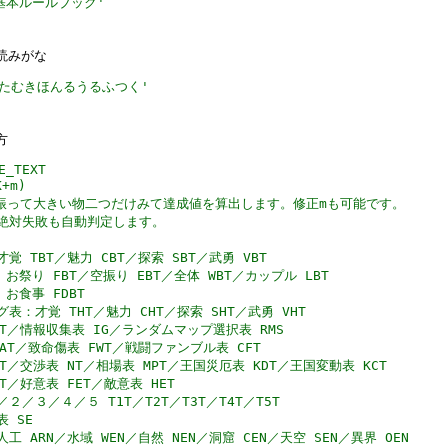
基本ルールブック
'
読みがな
たむきほんるうるふつく
'
方
E_TEXT