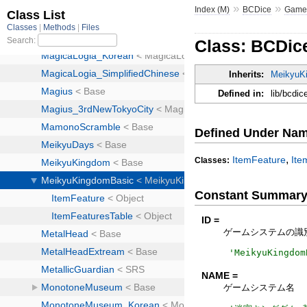
»
»
Index (M)
BCDice
Game
Class: BCDi
Inherits:
MeikyuK
Defined in:
lib/bcdi
Defined Under Na
,
ItemFeature
Ite
Classes:
Constant Summar
ID =
ゲームシステムの識
'
MeikyuKingdom
NAME =
ゲームシステム名