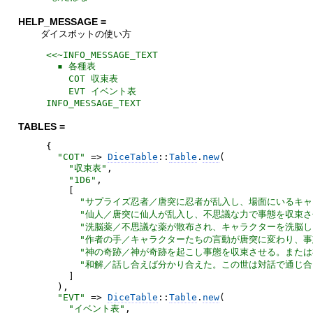
HELP_MESSAGE =
ダイスボットの使い方
<<~INFO_MESSAGE_TEXT
INFO_MESSAGE_TEXT
TABLES =
{
"
COT
"
=>
DiceTable
::
Table
.
new
(
"
収束表
"
,
"
1D6
"
,
[
"
サプライズ忍者／唐突に忍者が乱入し、場面にいるキャ
"
仙人／唐突に仙人が乱入し、不思議な力で事態を収束さ
"
洗脳薬／不思議な薬が散布され、キャラクターを洗脳し
"
作者の手／キャラクターたちの言動が唐突に変わり、事
"
神の奇跡／神が奇跡を起こし事態を収束させる。または
"
和解／話し合えば分かり合えた。この世は対話で通じ合
]
)
,
"
EVT
"
=>
DiceTable
::
Table
.
new
(
"
イベント表
"
,