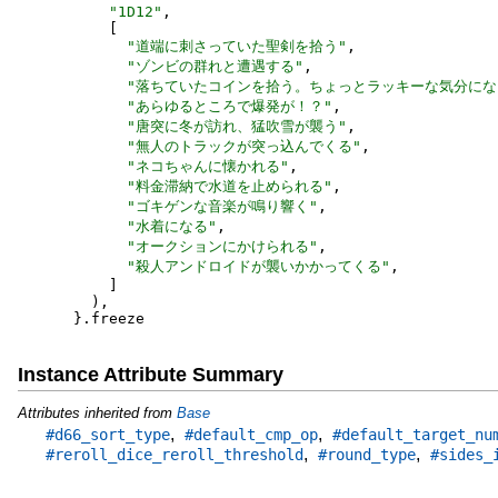
"
1D12
"
,
[
"
道端に刺さっていた聖剣を拾う
"
,
"
ゾンビの群れと遭遇する
"
,
"
落ちていたコインを拾う。ちょっとラッキーな気分にな
"
あらゆるところで爆発が！？
"
,
"
唐突に冬が訪れ、猛吹雪が襲う
"
,
"
無人のトラックが突っ込んでくる
"
,
"
ネコちゃんに懐かれる
"
,
"
料金滞納で水道を止められる
"
,
"
ゴキゲンな音楽が鳴り響く
"
,
"
水着になる
"
,
"
オークションにかけられる
"
,
"
殺人アンドロイドが襲いかかってくる
"
,
]
)
,
}
.
freeze
Instance Attribute Summary
Attributes inherited from
Base
,
,
#d66_sort_type
#default_cmp_op
#default_target_nu
,
,
#reroll_dice_reroll_threshold
#round_type
#sides_