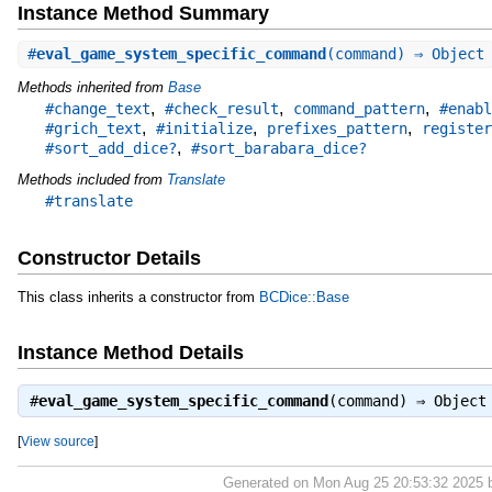
Instance Method Summary
#
eval_game_system_specific_command
(command) ⇒ Object
Methods inherited from
Base
,
,
,
#change_text
#check_result
command_pattern
#enabl
,
,
,
#grich_text
#initialize
prefixes_pattern
register
,
#sort_add_dice?
#sort_barabara_dice?
Methods included from
Translate
#translate
Constructor Details
This class inherits a constructor from
BCDice::Base
Instance Method Details
#
eval_game_system_specific_command
(command) ⇒
Object
[
View source
]
Generated on Mon Aug 25 20:53:32 2025